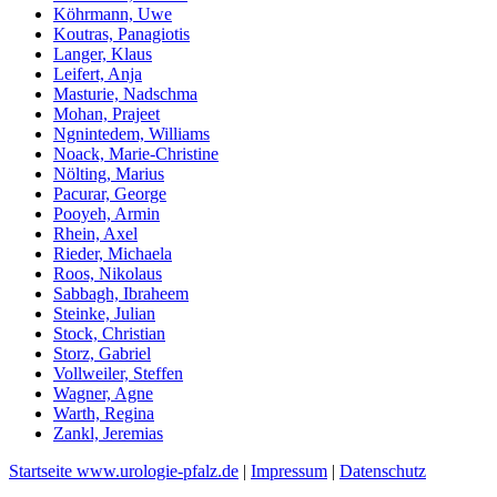
Köhrmann, Uwe
Koutras, Panagiotis
Langer, Klaus
Leifert, Anja
Masturie, Nadschma
Mohan, Prajeet
Ngnintedem, Williams
Noack, Marie-Christine
Nölting, Marius
Pacurar, George
Pooyeh, Armin
Rhein, Axel
Rieder, Michaela
Roos, Nikolaus
Sabbagh, Ibraheem
Steinke, Julian
Stock, Christian
Storz, Gabriel
Vollweiler, Steffen
Wagner, Agne
Warth, Regina
Zankl, Jeremias
Startseite www.urologie-pfalz.de
|
Impressum
|
Datenschutz