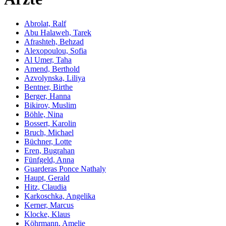
Abrolat, Ralf
Abu Halaweh, Tarek
Afrashteh, Behzad
Alexopoulou, Sofia
Al Umer, Taha
Amend, Berthold
Azvolynska, Liliya
Bentner, Birthe
Berger, Hanna
Bikirov, Muslim
Böhle, Nina
Bossert, Karolin
Bruch, Michael
Büchner, Lotte
Eren, Bugrahan
Fünfgeld, Anna
Guarderas Ponce Nathaly
Haupt, Gerald
Hitz, Claudia
Karkoschka, Angelika
Kerner, Marcus
Klocke, Klaus
Köhrmann, Amelie