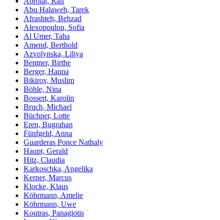
Abrolat, Ralf
Abu Halaweh, Tarek
Afrashteh, Behzad
Alexopoulou, Sofia
Al Umer, Taha
Amend, Berthold
Azvolynska, Liliya
Bentner, Birthe
Berger, Hanna
Bikirov, Muslim
Böhle, Nina
Bossert, Karolin
Bruch, Michael
Büchner, Lotte
Eren, Bugrahan
Fünfgeld, Anna
Guarderas Ponce Nathaly
Haupt, Gerald
Hitz, Claudia
Karkoschka, Angelika
Kerner, Marcus
Klocke, Klaus
Köhrmann, Amelie
Köhrmann, Uwe
Koutras, Panagiotis