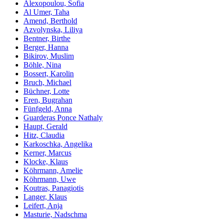
Alexopoulou, Sofia
Al Umer, Taha
Amend, Berthold
Azvolynska, Liliya
Bentner, Birthe
Berger, Hanna
Bikirov, Muslim
Böhle, Nina
Bossert, Karolin
Bruch, Michael
Büchner, Lotte
Eren, Bugrahan
Fünfgeld, Anna
Guarderas Ponce Nathaly
Haupt, Gerald
Hitz, Claudia
Karkoschka, Angelika
Kerner, Marcus
Klocke, Klaus
Köhrmann, Amelie
Köhrmann, Uwe
Koutras, Panagiotis
Langer, Klaus
Leifert, Anja
Masturie, Nadschma