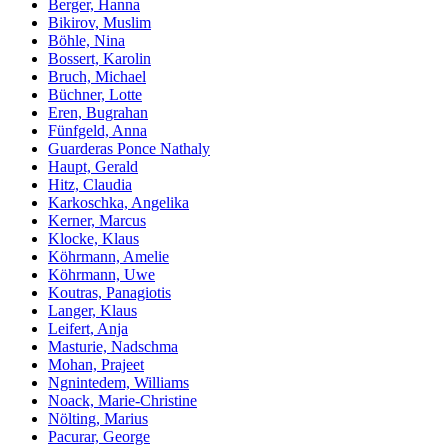
Berger, Hanna
Bikirov, Muslim
Böhle, Nina
Bossert, Karolin
Bruch, Michael
Büchner, Lotte
Eren, Bugrahan
Fünfgeld, Anna
Guarderas Ponce Nathaly
Haupt, Gerald
Hitz, Claudia
Karkoschka, Angelika
Kerner, Marcus
Klocke, Klaus
Köhrmann, Amelie
Köhrmann, Uwe
Koutras, Panagiotis
Langer, Klaus
Leifert, Anja
Masturie, Nadschma
Mohan, Prajeet
Ngnintedem, Williams
Noack, Marie-Christine
Nölting, Marius
Pacurar, George