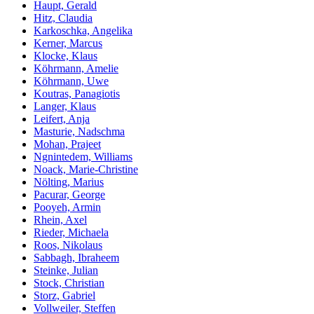
Haupt, Gerald
Hitz, Claudia
Karkoschka, Angelika
Kerner, Marcus
Klocke, Klaus
Köhrmann, Amelie
Köhrmann, Uwe
Koutras, Panagiotis
Langer, Klaus
Leifert, Anja
Masturie, Nadschma
Mohan, Prajeet
Ngnintedem, Williams
Noack, Marie-Christine
Nölting, Marius
Pacurar, George
Pooyeh, Armin
Rhein, Axel
Rieder, Michaela
Roos, Nikolaus
Sabbagh, Ibraheem
Steinke, Julian
Stock, Christian
Storz, Gabriel
Vollweiler, Steffen