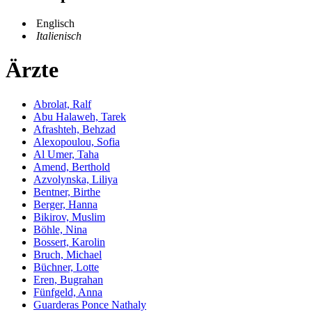
Englisch
Italienisch
Ärzte
Abrolat, Ralf
Abu Halaweh, Tarek
Afrashteh, Behzad
Alexopoulou, Sofia
Al Umer, Taha
Amend, Berthold
Azvolynska, Liliya
Bentner, Birthe
Berger, Hanna
Bikirov, Muslim
Böhle, Nina
Bossert, Karolin
Bruch, Michael
Büchner, Lotte
Eren, Bugrahan
Fünfgeld, Anna
Guarderas Ponce Nathaly